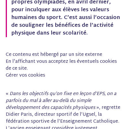
propres olympiades, en avril dernier,
r
r
r
F
L
P
pour inculquer aux élèves les valeurs
a
i
i
humaines du sport. C’est aussi l’occasion
c
n
n
e
k
t
de souligner les bénéfices de l’activité
b
e
e
physique dans leur scolarité.
o
d
r
o
I
e
k
n
s
(
(
t
n
n
(
Ce contenu est hébergé par un site externe
o
o
n
En l'affichant vous acceptez les éventuels cookies
u
u
o
de ce site.
v
v
u
e
e
v
Gérer vos cookies
l
l
e
l
l
l
e
e
l
«
Dans les objectifs qu’on fixe en leçon d’EPS, on a
f
f
e
e
e
f
parfois du mal à aller au-delà du simple
n
n
e
développement des capacités physiques
», regrette
ê
ê
n
Didier Paris, directeur sportif de l’Ugsel, la
t
t
ê
r
r
t
fédération sportive de l’Enseignement Catholique.
e
e
r
L’ancien enseignant considère justement