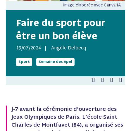
Image élaborée avec Canva IA
Faire du sport pour
être un bon élève
19/07/2024
Angèle Delbecq
Sport
Semaine des Apel
P
P
E
P
a
a
-
a
r
r
m
r
t
t
a
t
a
a
i
a
g
g
l
g
J-7 avant la cérémonie d’ouverture des
e
e
e
Jeux Olympiques de Paris. L’école Saint
r
r
r
s
s
s
Charles de Montfavet (84), a organisé ses
u
u
u