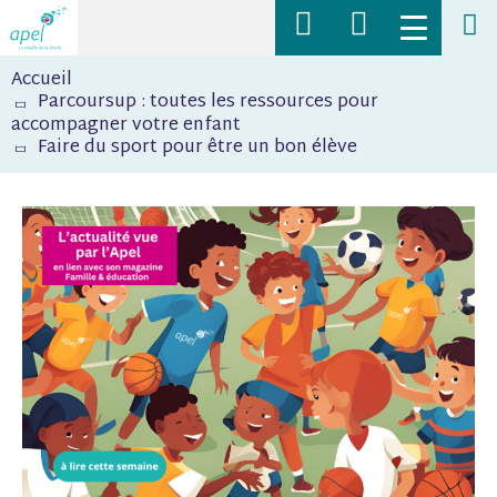
Navigation
Toggle
supérieure
menu
Fil
Rechercher
mobile
Accueil
d'Ariane
des
Parcoursup : toutes les ressources pour
actualités,
accompagner votre enfant
Faire du sport pour être un bon élève
des
ressources,
des
articles
sur
l'Apel