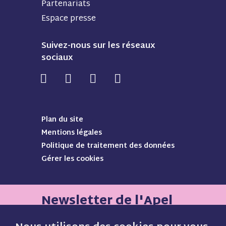
Partenariats
Espace presse
Suivez-nous sur les réseaux
sociaux
N
N
N
N
o
o
o
o
u
u
u
u
s
s
s
s
Plan du site
s
s
s
s
Mentions légales
u
u
u
u
Politique de traitement des données
i
i
i
i
Gérer les cookies
v
v
v
v
r
r
r
r
e
e
e
e
s
s
s
s
Newsletter de l'Apel
u
u
u
u
r
r
r
r