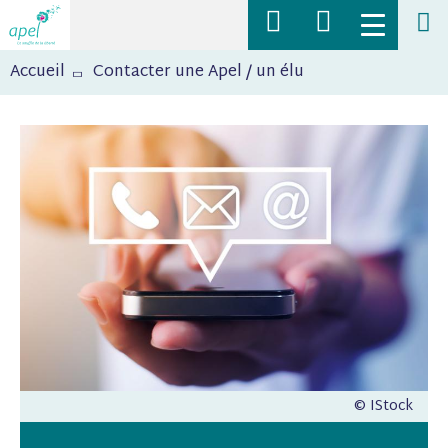
Navigation
Toggle
supérieure
menu
Fil
Rechercher
mobile
Accueil
Contacter une Apel / un élu
d'Ariane
des
actualités,
des
ressources,
des
articles
sur
l'Apel
© IStock