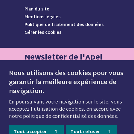
s
s
s
s
Plan du site
s
s
s
s
Mentions légales
u
u
u
u
Politique de traitement des données
i
i
i
i
Gérer les cookies
v
v
v
v
r
r
r
r
e
e
e
e
s
s
s
s
Newsletter de l'Apel
u
u
u
u
r
r
r
r
Nous utilisons des cookies pour vous
F
I
P
Y
garantir la meilleure expérience de
a
n
i
o
Inscrivez vous gratuitement pour
navigation.
c
s
n
u
e
t
t
t
recevoir notre lettre mensuelle et
En poursuivant votre navigation sur le site, vous
b
a
e
u
ne manquez plus aucune
acceptez l'utilisation de cookies, en accord avec
o
g
r
b
notre politique de confidentialité des données.
information sur notre actualité, nos
o
r
e
e
k
a
s
(
webinaires et toutes nos actions.
Tout accepter
Tout refuser