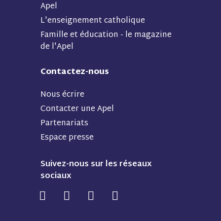
Apel
L'enseignement catholique
Famille et éducation - le magazine
de l'Apel
Contactez-nous
Nous écrire
Contacter une Apel
Partenariats
Espace presse
Suivez-nous sur les réseaux
sociaux
N
N
N
N
o
o
o
o
u
u
u
u