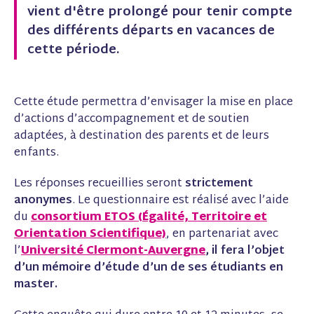
vient d'être prolongé pour tenir compte
ê
ê
n
t
t
ê
des différents départs en vacances de
r
r
t
cette période.
e
e
r
)
)
e
)
Cette étude permettra d’envisager la mise en place
d’actions d’accompagnement et de soutien
adaptées, à destination des parents et de leurs
enfants.
Les réponses recueillies seront
strictement
anonymes
. Le questionnaire est réalisé avec l’aide
du
consortium ETOS (Égalité, Territoire et
Orientation Scientifique)
, en partenariat avec
l’
Université Clermont-Auvergne
, il fera l’objet
d’un mémoire d’étude d’un de ses étudiants en
master.