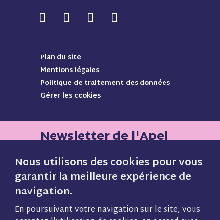
N
N
N
N
o
o
o
o
u
u
u
u
s
s
s
s
Plan du site
s
s
s
s
Mentions légales
u
u
u
u
Politique de traitement des données
i
i
i
i
Gérer les cookies
v
v
v
v
r
r
r
r
e
e
e
e
s
s
s
s
Newsletter de l'Apel
u
u
u
u
r
r
r
r
Nous utilisons des cookies pour vous
F
I
P
Y
garantir la meilleure expérience de
a
n
i
o
navigation.
Inscrivez vous gratuitement pour
c
s
n
u
e
t
t
t
recevoir notre lettre mensuelle et
En poursuivant votre navigation sur le site, vous
b
a
e
u