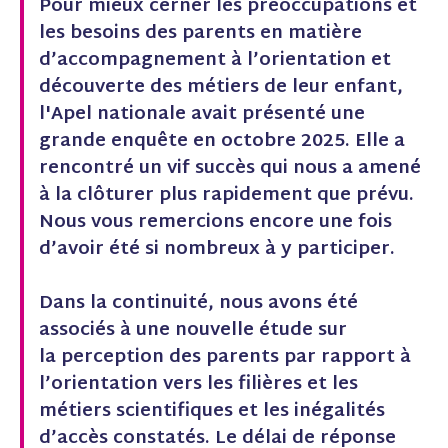
Pour mieux cerner les préoccupations et
e
e
e
les besoins des parents en matière
r
r
r
s
s
s
d’accompagnement à l’orientation et
u
u
u
découverte des métiers de leur enfant,
r
r
r
F
L
P
l'Apel nationale avait présenté une
a
i
i
grande enquête en octobre 2025. Elle a
c
n
n
e
k
t
rencontré un vif succès qui nous a amené
b
e
e
à la clôturer plus rapidement que prévu.
o
d
r
o
I
e
Nous vous remercions encore une fois
k
n
s
d’avoir été si nombreux à y participer.
(
(
t
n
n
(
o
o
n
Dans la continuité, nous avons été
u
u
o
v
v
u
associés à une nouvelle étude sur
e
e
v
la perception des parents par rapport à
l
l
e
l
l
l
l’orientation vers les filières et les
e
e
l
métiers scientifiques et les inégalités
f
f
e
e
e
f
d’accès constatés. Le délai de réponse
n
n
e