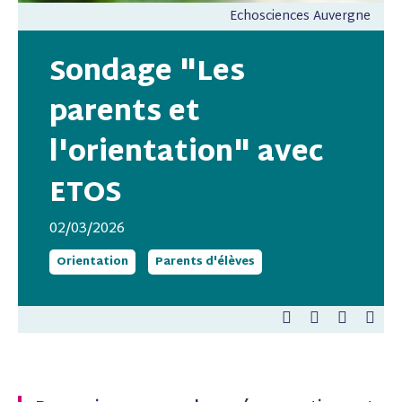
Echosciences Auvergne
Sondage "Les
parents et
l'orientation" avec
ETOS
02/03/2026
Orientation
Parents d'élèves
P
P
E
P
a
a
-
a
r
r
m
r
t
t
a
t
a
a
i
a
g
g
l
g