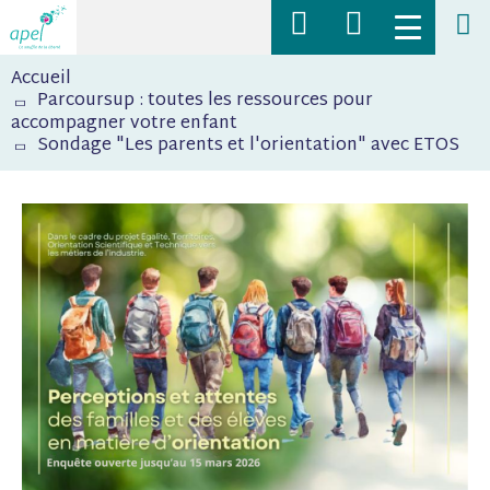
Navigation
Toggle
supérieure
menu
Fil
Rechercher
mobile
Accueil
d'Ariane
des
Parcoursup : toutes les ressources pour
actualités,
accompagner votre enfant
Sondage "Les parents et l'orientation" avec ETOS
des
ressources,
des
articles
sur
l'Apel