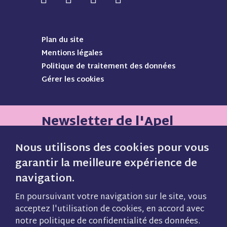
o
o
o
o
u
u
u
u
s
s
s
s
Plan du site
s
s
s
s
Mentions légales
u
u
u
u
Politique de traitement des données
i
i
i
i
Gérer les cookies
v
v
v
v
r
r
r
r
e
e
e
e
s
s
s
s
Newsletter de l'Apel
u
u
u
u
r
r
r
r
Nous utilisons des cookies pour vous
F
I
P
Y
garantir la meilleure expérience de
a
n
i
o
navigation.
Inscrivez vous gratuitement pour
c
s
n
u
e
t
t
t
recevoir notre lettre mensuelle et
En poursuivant votre navigation sur le site, vous
b
a
e
u
acceptez l'utilisation de cookies, en accord avec
ne manquez plus aucune
o
g
r
b
notre politique de confidentialité des données.
information sur notre actualité, nos