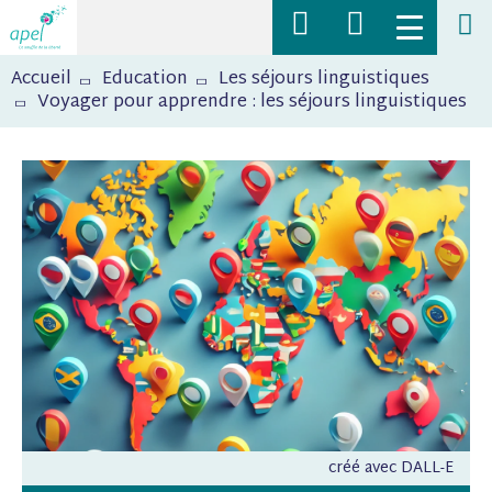
Navigation
Toggle
supérieure
menu
Fil
Rechercher
mobile
Accueil
Education
Les séjours linguistiques
d'Ariane
des
Voyager pour apprendre : les séjours linguistiques
actualités,
des
ressources,
des
articles
sur
l'Apel
créé avec DALL-E