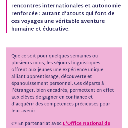
e
k
t
rencontres internationales et autonomie
b
e
e
renforcée : autant d’atouts qui font de
o
d
r
o
I
e
ces voyages une véritable aventure
k
n
s
humaine et éducative.
(
(
t
n
n
(
o
o
n
u
u
o
v
v
u
e
e
v
Que ce soit pour quelques semaines ou
l
l
e
plusieurs mois, l
es séjours linguistiques
l
l
l
e
e
l
offrent aux jeunes une expérience unique
f
f
e
alliant apprentissage, découverte et
e
e
f
épanouissement personnel. Ces départs à
n
n
e
ê
ê
n
l'étranger, bien encadrés,
permettent en effet
t
t
ê
aux élèves de gagner en confiance et
r
r
t
d’acquérir des compétences précieuses pour
e
e
r
)
)
e
leur avenir.
)
👉 En partenariat avec
L'Office National de