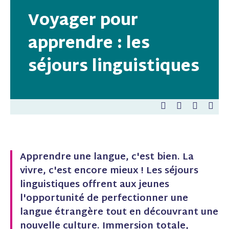
Voyager pour
apprendre : les
séjours linguistiques
P
P
E
P
a
a
-
a
r
r
m
r
t
t
a
t
a
a
i
a
g
g
l
g
Apprendre une langue, c'est bien. La
e
e
e
vivre, c'est encore mieux ! Les séjours
r
r
r
s
s
s
linguistiques offrent aux jeunes
u
u
u
l'opportunité de perfectionner une
r
r
r
F
L
P
langue étrangère tout en découvrant une
a
i
i
nouvelle culture. Immersion totale,
c
n
n