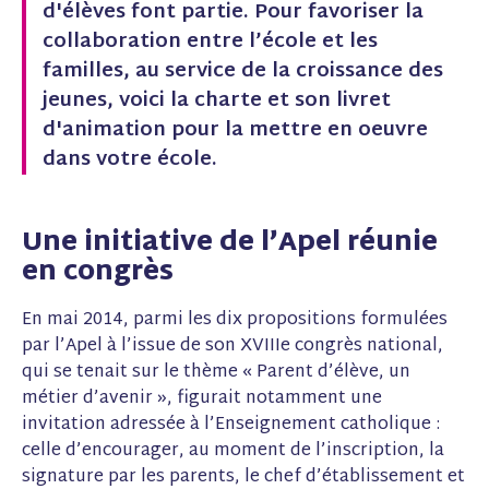
e
k
t
d'élèves font partie. Pour favoriser la
b
e
e
collaboration entre l’école et les
o
d
r
o
I
e
familles, au service de la croissance des
k
n
s
jeunes, voici la charte et son livret
(
(
t
n
n
(
d'animation pour la mettre en oeuvre
o
o
n
dans votre école.
u
u
o
v
v
u
e
e
v
l
l
e
Une initiative de l’Apel réunie
l
l
l
e
e
l
en congrès
f
f
e
e
e
f
n
n
e
En mai 2014, parmi les dix propositions formulées
ê
ê
n
par l’Apel à l’issue de son XVIIIe congrès national,
t
t
ê
qui se tenait sur le thème « Parent d’élève, un
r
r
t
e
e
r
métier d’avenir », figurait notamment une
)
)
e
invitation adressée à l’Enseignement catholique :
)
celle d’encourager, au moment de l’inscription, la
signature par les parents, le chef d’établissement et