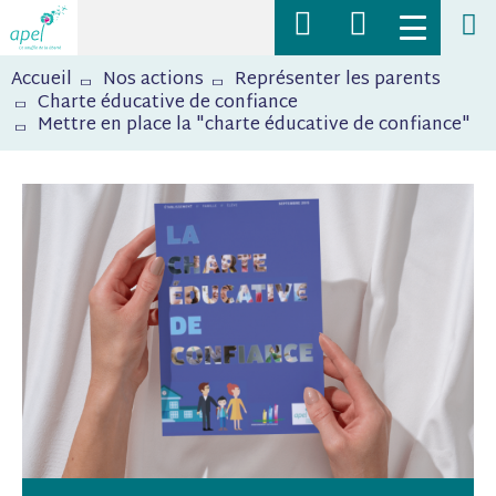
Navigation
Toggle
supérieure
menu
Fil
Rechercher
mobile
Accueil
Nos actions
Représenter les parents
d'Ariane
des
Charte éducative de confiance
actualités,
Mettre en place la "charte éducative de confiance"
des
ressources,
des
articles
sur
l'Apel