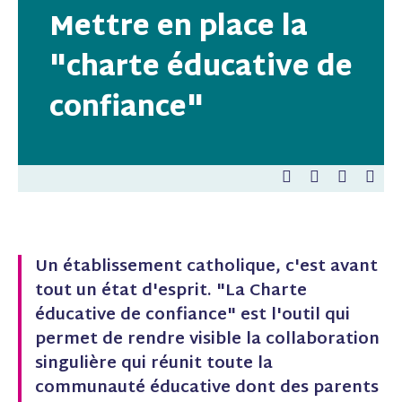
Mettre en place la
"charte éducative de
confiance"
P
P
E
P
a
a
-
a
r
r
m
r
t
t
a
t
a
a
i
a
g
g
l
g
Un établissement catholique, c'est avant
e
e
e
tout un état d'esprit. "La Charte
r
r
r
s
s
s
éducative de confiance" est l'outil qui
u
u
u
permet de rendre visible la collaboration
r
r
r
F
L
P
singulière qui réunit toute la
a
i
i
communauté éducative dont des parents
c
n
n