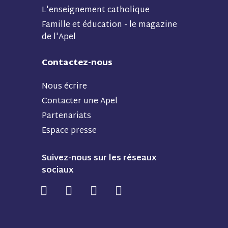
L'enseignement catholique
Famille et éducation - le magazine
de l'Apel
Contactez-nous
Nous écrire
Contacter une Apel
Partenariats
Espace presse
Suivez-nous sur les réseaux
sociaux
N
N
N
N
o
o
o
o
u
u
u
u